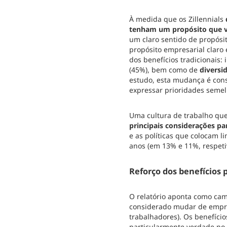
À medida que os Zillennials
tenham um propósito que vá
um claro sentido de propós
propósito empresarial claro 
dos benefícios tradicionais
(45%), bem como de
diversi
estudo, esta mudança é consi
expressar prioridades seme
Uma cultura de trabalho qu
principais considerações par
e as políticas que colocam 
anos (em 13% e 11%, respet
Reforço dos benefícios 
O relatório aponta como c
considerado mudar de empreg
trabalhadores). Os benefício
particularmente verdade no