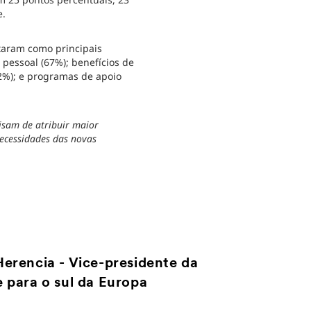
e.
taram como principais
 pessoal (67%); benefícios de
2%); e programas de apoio
isam de atribuir maior
necessidades das novas
erencia - Vice-presidente da
 para o sul da Europa