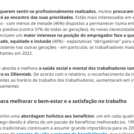
querem sentir-se profissionalmente realizados
, muitos
procuram 
 ao encontro das suas prioridades
. Estão mais interessados em
ito - com menos de metade (46%) dispostos a permanecer numa e
e positivo (contra 57% de todas as gerações). As novas necessidade
: incluem um
maior interesse na posição do empregador face a que
dade, equidade e inclusão
(40%) - expectativas "obrigatórias" para
stente nas outras gerações - em particular, os trabalhadores mais
lhantes em 2022.
e aborda e melhora
a saúde social e mental dos trabalhadores t
a os Zillennials
. De acordo com o relatório, o reconhecimento da i
limites ao horário de trabalho dos trabalhadores, aumentaram em i
ivamente).
para melhorar o bem-estar e a satisfação no trabalho
aminho uma
abordagem holística aos benefícios
: um em cada quatro 
o devido à oferta de um pacote de benefícios melhorado (vs. 19
s tradicionais continuam a assumir grande importância para os Zill
 caso de
seguros de vida
e
seguros de hospitalização
,
que saltara