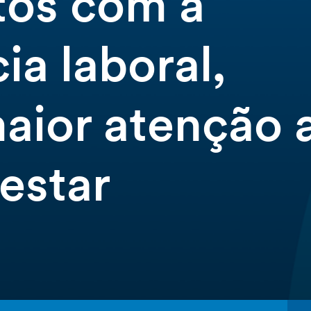
itos com a
ia laboral,
aior atenção 
estar