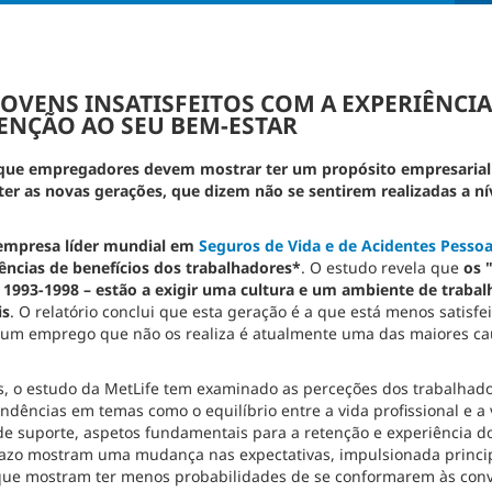
OVENS INSATISFEITOS COM A EXPERIÊNCIA
ENÇÃO AO SEU BEM-ESTAR
 que empregadores devem mostrar ter um propósito empresarial 
eter as novas gerações, que dizem não se sentirem realizadas a nív
empresa líder mundial em
Seguros de Vida e de Acidentes Pessoa
ências de benefícios dos trabalhadores*
. O estudo revela que
os "
 1993-1998 – estão a exigir uma cultura e um ambiente de trabal
is
. O relatório conclui que esta geração é a que está menos satisfe
 um emprego que não os realiza é atualmente uma das maiores cau
s, o estudo da MetLife tem examinado as perceções dos trabalhado
dências em temas como o equilíbrio entre a vida profissional e a 
 de suporte, aspetos fundamentais para a retenção e experiência d
prazo mostram uma mudança nas expectativas, impulsionada princi
que mostram ter menos probabilidades de se conformarem às conve