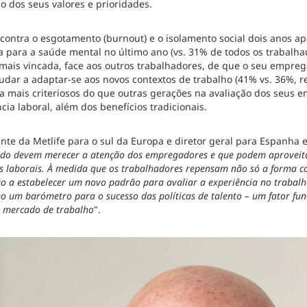
o dos seus valores e prioridades.
contra o esgotamento (burnout) e o isolamento social dois anos ap
para a saúde mental no último ano (vs. 31% de todos os trabalhad
 mais vincada, face aos outros trabalhadores, de que o seu empreg
udar a adaptar-se aos novos contextos de trabalho (41% vs. 36%, r
ora mais criteriosos do que outras gerações na avaliação dos seus
cia laboral, além dos benefícios tradicionais.
nte da Metlife para o sul da Europa e diretor geral para Espanha e 
tudo devem merecer a atenção dos empregadores e que podem aproveita
cas laborais. À medida que os trabalhadores repensam não só a form
ão a estabelecer um novo padrão para avaliar a experiência no trabalho
o um barómetro para o sucesso das políticas de talento – um fator fu
o mercado de trabalho
".