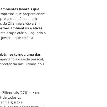
ambientes laborais que
 empresas que proporcionam
mpresa que não tem um
s da Zillennials vão além
stões ambientais e éticas
 este grupo etário. Segundo o
 jovens - que estão a
ambém se tornou uma das
mportância da vida pessoal,
mportância nos últimos dois
Zillennials (27%) diz ter
% de todos os
ennials; isto é
m 25 pontos percentuais, 23