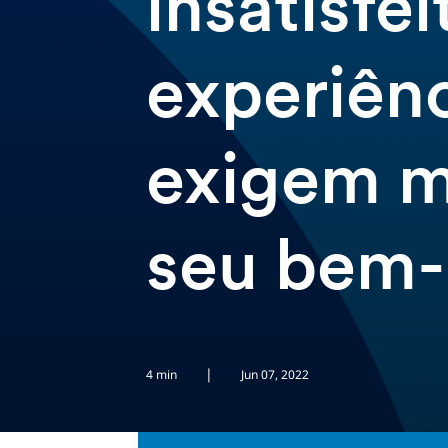
insatisfe
experiênc
exigem m
seu bem-
|
4 min
Jun 07, 2022