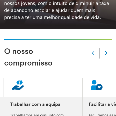
nossos jovens, com o intuito de diminuir a taxa
de abandono escolar e ajudar quem mais
precisa a ter uma melhor qualidade de vida.
O nosso
Item
mudou
compromisso
Item
actual
1
de
4
total
de
items
Trabalhar com a equipa
Facilitar a v
Trabalhamos em conjunto com
Facilitamos as 