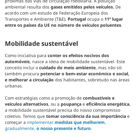
próximas das vias de circulação rodoviária. A poluição
ambiental resulta dos
gases emitidos pelos veículos.
De
acordo com um estudo de Federação Europeia dos
Transportes e Ambiente (T&E),
Portugal
ocupa o
11º lugar
entre os países da UE no número de veículos poluentes
.
Mobilidade sustentável
Como iniciativa para
conter os efeitos nocivos dos
automóveis
, nasce a ideia de mobilidade sustentável. Este
conceito inclui o
cuidado do meio ambiente
, mas não só:
também procura
potenciar o bem-estar económico e social,
e melhorar a circulação
dos habitantes, sobretudo nas áreas
urbanas.
Com estratégias como a promoção de
combustíveis e
veículos alternativos
, ou a
poupança
e
eficiência energética
,
a mobilidade sustentável precisa do nosso compromisso
coletivo. Temos que
tomar consciência da sua importância
e
começar a
implementar
medidas que melhorem
,
gradualmente,
o nosso presente e futuro
.