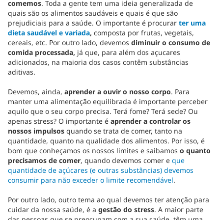
comemos
. Toda a gente tem uma ideia generalizada de
quais são os alimentos saudáveis e quais é que são
prejudiciais para a saúde. O importante é procurar
ter uma
dieta saudável e variada
,
composta por frutas, vegetais,
cereais, etc. Por outro lado, devemos
diminuir o consumo de
comida processada,
já que, para além dos açucares
adicionados, na maioria dos casos contêm substâncias
aditivas.
Devemos, ainda,
aprender a ouvir o nosso corpo
. Para
manter uma alimentação equilibrada é importante perceber
aquilo que o seu corpo precisa. Terá fome? Terá sede? Ou
apenas stress? O importante é
aprender a controlar os
nossos impulsos
quando se trata de comer, tanto na
quantidade, quanto na qualidade dos alimentos. Por isso, é
bom que conheçamos os nossos limites e saibamos
o quanto
precisamos de comer
, quando devemos comer e
que
quantidade de açúcares (e outras substâncias) devemos
consumir para não exceder o limite recomendável
.
Por outro lado, outro tema ao qual devemos ter atenção para
cuidar da nossa saúde, é a
gestão do stress
. A maior parte
das pessoas que se preocupam com a sua saúde, têm uma