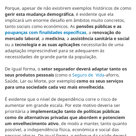
Porque, apesar de não existirem exemplos históricos de como
gerir esta mudança demográfica
, é evidente que ela
implicará um enorme desafio em âmbitos muito concretos,
tanto sociais como económicos. As
pensões públicas e as
poupanças com finalidades específicas
, a
renovação do
mercado laboral
, a
medicina
, a
assistência sanitária e social
ou a
tecnologia e as suas aplicações
necessitarão de uma
adaptação imprescindível para se adequarem às
necessidades de grande parte da população.
De igual forma, o
setor segurador deverá adaptar tanto os
seus produtos pessoais
(como o
Seguro de Vida
-aforro,
Saúde, Lar ou Morte, por exemplo)
como os seus serviços
para uma sociedade cada vez mais envelhecida
.
É evidente que o nível de dependência corre o risco de
aumentar em grande escala. Por este motivo deveria ser
prioritária a
implementação tanto de políticas públicas
como de alternativas privadas que abordem e potenciem
um envelhecimento ativo
, de modo a manter, tanto quanto
possível, a independência física, económica e social das
pessoas idosas. De igual forma, o enfoque da saúde deverá