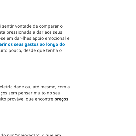
i sentir vontade de comparar o
inta pressionada a dar aos seus
e-se em dar-lhes apoio emocional e
rir os seus gastos ao longo do
uito pouco, desde que tenha o
letricidade ou, até mesmo, com a
viços sem pensar muito no seu
uito provável que encontre
preços
ado por “majoração”, o que em