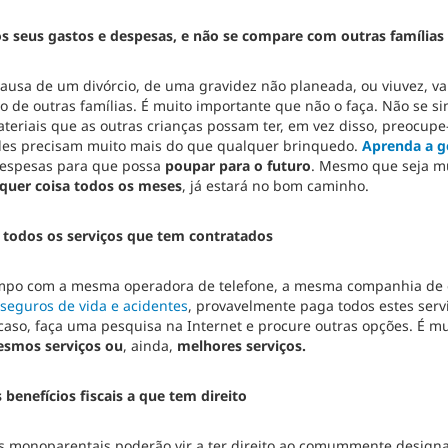
s seus gastos e despesas, e não se compare com outras famílias
causa de um divórcio, de uma gravidez não planeada, ou viuvez, va
 o de outras famílias. É muito importante que não o faça. Não se s
ateriais que as outras crianças possam ter, em vez disso, preocup
eles precisam muito mais do que qualquer brinquedo.
Aprenda a ge
despesas para que possa
poupar para o futuro
. Mesmo que seja m
quer coisa todos os meses
, já estará no bom caminho.
e todos os serviços que tem contratados
empo com a mesma operadora de telefone, a mesma companhia de e
seguros de vida e acidentes
, provavelmente paga todos estes ser
 caso, faça uma pesquisa na Internet e procure outras opções. É m
esmos serviços ou
, ainda,
melhores serviços.
 benefícios fiscais a que tem direito
as monoparentais poderão vir a ter direito ao comummente design